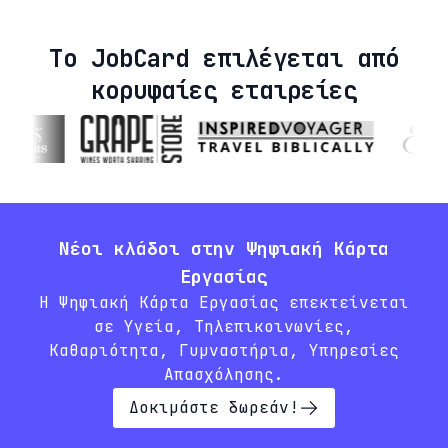
Το JobCard επιλέγεται από
κορυφαίες εταιρείες
Νέοι κλάδοι στην Ψηφιακή Κάρτα
Εργασίας
Η Ψηφιακή Κάρτα Εργασίας επεκτείνεται
σε Υγεία, Τηλεπικοινωνίες,
Καθαριότητα, Γυμναστήρια, Υπηρεσίες
Απασχόλησης.
Δοκιμάστε δωρεάν!