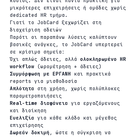
κόστος. Δεν είναι πάντα πρακτική για
μικρότερες επιχειρήσεις ή ομάδες χωρίς
dedicated HR τμήμα.
Γιατί το JobCard ξεχωρίζει στη
διαχείριση αδειών
Παρότι οι παραπάνω λύσεις καλύπτουν
βασικές ανάγκες, το JobCard υπερτερεί
σε κρίσιμα σημεία:
Όχι απλώς άδειες, αλλά
ολοκληρωμένο HR
workflow
(ωρομέτρηση + άδειες)
Συμμόρφωση με ΕΡΓΑΝΗ
και πρακτικά
reports για μισθοδοσία
Απλότητα
στη χρήση, χωρίς πολύπλοκες
παραμετροποιήσεις
Real-time διαφάνεια
για εργαζόμενους
και διοίκηση
Ευελιξία
για κάθε κλάδο και μέγεθος
επιχείρησης
Δωρεάν δοκιμή
, ώστε η σύγκριση να